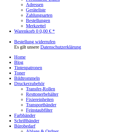
Adressen
Geräteliste
Zahlungsarten
Bestellungen
Merkzettel
Warenkorb
0
0,00 € *
Bestellung widerrufen
Es gilt unsere
Datenschutzerklärung
Home
Blog
Tintenpatronen
Toner
Bildtrommeln
Druckerzubehör
Transfer-Rollen
Resttonerbehälter
Fixiereinheiten
Transportbänder
Feinstaubfilter
Farbbänder
Schriftbänder
Bürobedarf
Ablage & Ordner