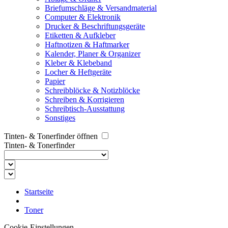
Briefumschläge & Versandmaterial
Computer & Elektronik
Drucker & Beschriftungsgeräte
Etiketten & Aufkleber
Haftnotizen & Haftmarker
Kalender, Planer & Organizer
Kleber & Klebeband
Locher & Heftgeräte
Papier
Schreibblöcke & Notizblöcke
Schreiben & Korrigieren
Schreibtisch-Ausstattung
Sonstiges
Tinten- & Tonerfinder öffnen
Tinten- & Tonerfinder
Startseite
Toner
Cookie-Einstellungen