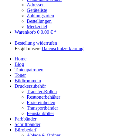
Adressen
Geräteliste
Zahlungsarten
Bestellungen
Merkzettel
Warenkorb
0
0,00 € *
Bestellung widerrufen
Es gilt unsere
Datenschutzerklärung
Home
Blog
Tintenpatronen
Toner
Bildtrommeln
Druckerzubehör
Transfer-Rollen
Resttonerbehälter
Fixiereinheiten
Transportbänder
Feinstaubfilter
Farbbänder
Schriftbänder
Bürobedarf
Ablage & Ordner