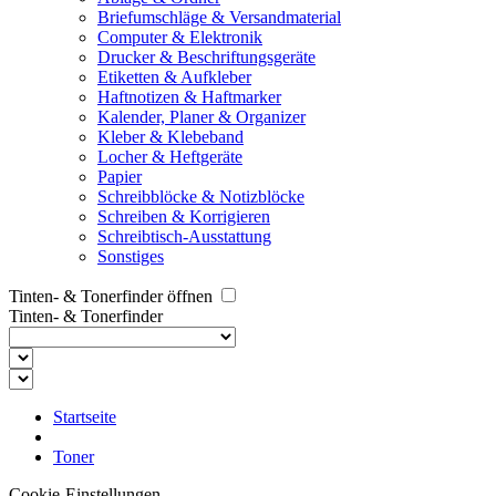
Briefumschläge & Versandmaterial
Computer & Elektronik
Drucker & Beschriftungsgeräte
Etiketten & Aufkleber
Haftnotizen & Haftmarker
Kalender, Planer & Organizer
Kleber & Klebeband
Locher & Heftgeräte
Papier
Schreibblöcke & Notizblöcke
Schreiben & Korrigieren
Schreibtisch-Ausstattung
Sonstiges
Tinten- & Tonerfinder öffnen
Tinten- & Tonerfinder
Startseite
Toner
Cookie-Einstellungen