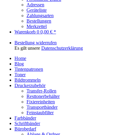
Adressen
Geräteliste
Zahlungsarten
Bestellungen
Merkzettel
Warenkorb
0
0,00 € *
Bestellung widerrufen
Es gilt unsere
Datenschutzerklärung
Home
Blog
Tintenpatronen
Toner
Bildtrommeln
Druckerzubehör
Transfer-Rollen
Resttonerbehälter
Fixiereinheiten
Transportbänder
Feinstaubfilter
Farbbänder
Schriftbänder
Bürobedarf
Ablage & Ordner