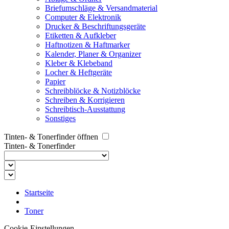
Briefumschläge & Versandmaterial
Computer & Elektronik
Drucker & Beschriftungsgeräte
Etiketten & Aufkleber
Haftnotizen & Haftmarker
Kalender, Planer & Organizer
Kleber & Klebeband
Locher & Heftgeräte
Papier
Schreibblöcke & Notizblöcke
Schreiben & Korrigieren
Schreibtisch-Ausstattung
Sonstiges
Tinten- & Tonerfinder öffnen
Tinten- & Tonerfinder
Startseite
Toner
Cookie-Einstellungen