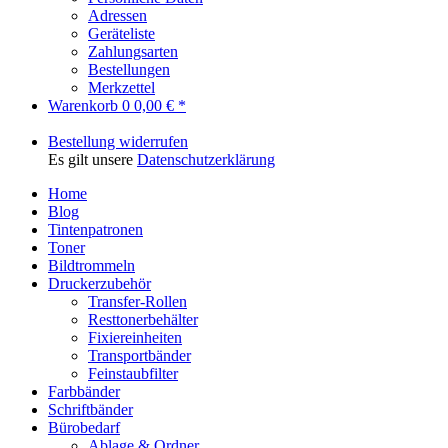
Adressen
Geräteliste
Zahlungsarten
Bestellungen
Merkzettel
Warenkorb
0
0,00 € *
Bestellung widerrufen
Es gilt unsere
Datenschutzerklärung
Home
Blog
Tintenpatronen
Toner
Bildtrommeln
Druckerzubehör
Transfer-Rollen
Resttonerbehälter
Fixiereinheiten
Transportbänder
Feinstaubfilter
Farbbänder
Schriftbänder
Bürobedarf
Ablage & Ordner