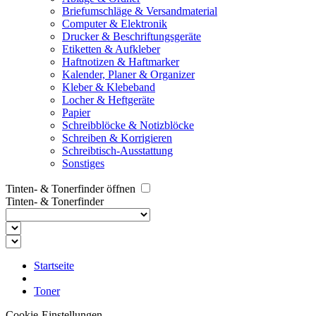
Briefumschläge & Versandmaterial
Computer & Elektronik
Drucker & Beschriftungsgeräte
Etiketten & Aufkleber
Haftnotizen & Haftmarker
Kalender, Planer & Organizer
Kleber & Klebeband
Locher & Heftgeräte
Papier
Schreibblöcke & Notizblöcke
Schreiben & Korrigieren
Schreibtisch-Ausstattung
Sonstiges
Tinten- & Tonerfinder öffnen
Tinten- & Tonerfinder
Startseite
Toner
Cookie-Einstellungen