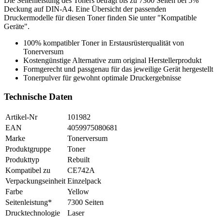
Die Seitenleistung des Toners beträgt bis zu 7300 Seiten bei 5%
Deckung auf DIN-A4. Eine Übersicht der passenden
Druckermodelle für diesen Toner finden Sie unter "Kompatible
Geräte".
100% kompatibler Toner in Erstausrüsterqualität von
Tonerversum
Kostengünstige Alternative zum original Herstellerprodukt
Formgerecht und passgenau für das jeweilige Gerät hergestellt
Tonerpulver für gewohnt optimale Druckergebnisse
Technische Daten
Artikel-Nr
101982
EAN
4059975080681
Marke
Tonerversum
Produktgruppe
Toner
Produkttyp
Rebuilt
Kompatibel zu
CE742A
Verpackungseinheit
Einzelpack
Farbe
Yellow
Seitenleistung*
7300 Seiten
Drucktechnologie
Laser