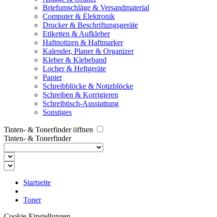
Briefumschläge & Versandmaterial
Computer & Elektronik
Drucker & Beschriftungsgeräte
Etiketten & Aufkleber
Haftnotizen & Haftmarker
Kalender, Planer & Organizer
Kleber & Klebeband
Locher & Heftgeräte
Papier
Schreibblöcke & Notizblöcke
Schreiben & Korrigieren
Schreibtisch-Ausstattung
Sonstiges
Tinten- & Tonerfinder öffnen
Tinten- & Tonerfinder
Startseite
Toner
Cookie-Einstellungen