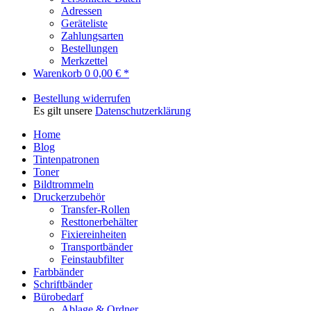
Adressen
Geräteliste
Zahlungsarten
Bestellungen
Merkzettel
Warenkorb
0
0,00 € *
Bestellung widerrufen
Es gilt unsere
Datenschutzerklärung
Home
Blog
Tintenpatronen
Toner
Bildtrommeln
Druckerzubehör
Transfer-Rollen
Resttonerbehälter
Fixiereinheiten
Transportbänder
Feinstaubfilter
Farbbänder
Schriftbänder
Bürobedarf
Ablage & Ordner