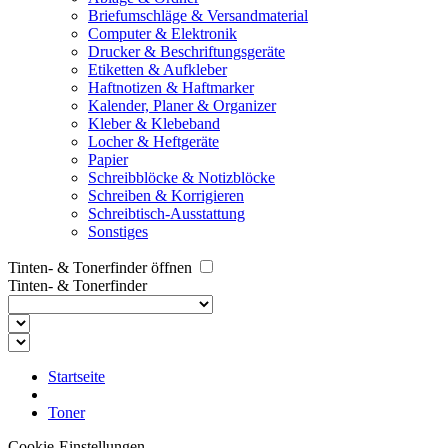
Briefumschläge & Versandmaterial
Computer & Elektronik
Drucker & Beschriftungsgeräte
Etiketten & Aufkleber
Haftnotizen & Haftmarker
Kalender, Planer & Organizer
Kleber & Klebeband
Locher & Heftgeräte
Papier
Schreibblöcke & Notizblöcke
Schreiben & Korrigieren
Schreibtisch-Ausstattung
Sonstiges
Tinten- & Tonerfinder öffnen
Tinten- & Tonerfinder
Startseite
Toner
Cookie-Einstellungen