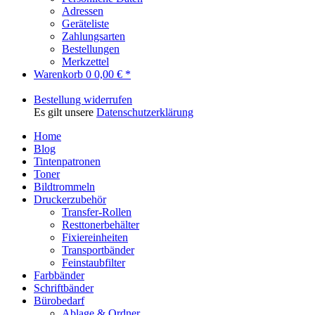
Adressen
Geräteliste
Zahlungsarten
Bestellungen
Merkzettel
Warenkorb
0
0,00 € *
Bestellung widerrufen
Es gilt unsere
Datenschutzerklärung
Home
Blog
Tintenpatronen
Toner
Bildtrommeln
Druckerzubehör
Transfer-Rollen
Resttonerbehälter
Fixiereinheiten
Transportbänder
Feinstaubfilter
Farbbänder
Schriftbänder
Bürobedarf
Ablage & Ordner