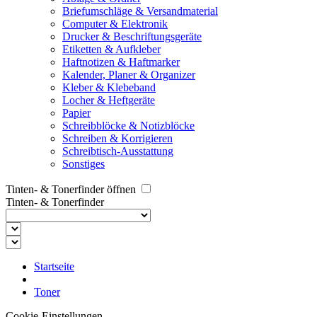
Briefumschläge & Versandmaterial
Computer & Elektronik
Drucker & Beschriftungsgeräte
Etiketten & Aufkleber
Haftnotizen & Haftmarker
Kalender, Planer & Organizer
Kleber & Klebeband
Locher & Heftgeräte
Papier
Schreibblöcke & Notizblöcke
Schreiben & Korrigieren
Schreibtisch-Ausstattung
Sonstiges
Tinten- & Tonerfinder öffnen
Tinten- & Tonerfinder
Startseite
Toner
Cookie-Einstellungen