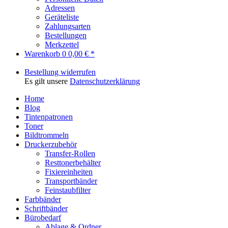
Adressen
Geräteliste
Zahlungsarten
Bestellungen
Merkzettel
Warenkorb
0
0,00 € *
Bestellung widerrufen
Es gilt unsere
Datenschutzerklärung
Home
Blog
Tintenpatronen
Toner
Bildtrommeln
Druckerzubehör
Transfer-Rollen
Resttonerbehälter
Fixiereinheiten
Transportbänder
Feinstaubfilter
Farbbänder
Schriftbänder
Bürobedarf
Ablage & Ordner