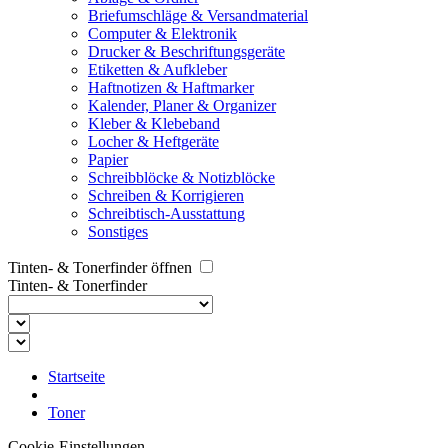
Briefumschläge & Versandmaterial
Computer & Elektronik
Drucker & Beschriftungsgeräte
Etiketten & Aufkleber
Haftnotizen & Haftmarker
Kalender, Planer & Organizer
Kleber & Klebeband
Locher & Heftgeräte
Papier
Schreibblöcke & Notizblöcke
Schreiben & Korrigieren
Schreibtisch-Ausstattung
Sonstiges
Tinten- & Tonerfinder öffnen
Tinten- & Tonerfinder
Startseite
Toner
Cookie-Einstellungen