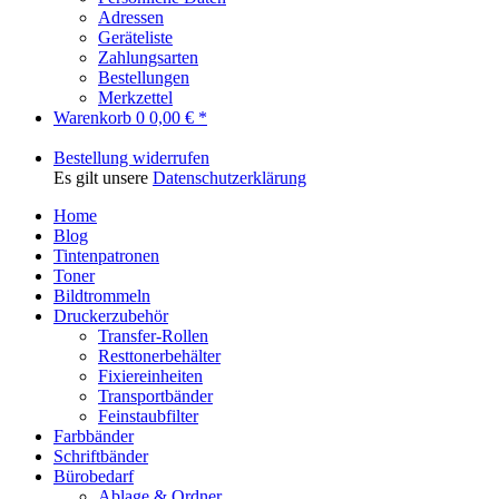
Adressen
Geräteliste
Zahlungsarten
Bestellungen
Merkzettel
Warenkorb
0
0,00 € *
Bestellung widerrufen
Es gilt unsere
Datenschutzerklärung
Home
Blog
Tintenpatronen
Toner
Bildtrommeln
Druckerzubehör
Transfer-Rollen
Resttonerbehälter
Fixiereinheiten
Transportbänder
Feinstaubfilter
Farbbänder
Schriftbänder
Bürobedarf
Ablage & Ordner