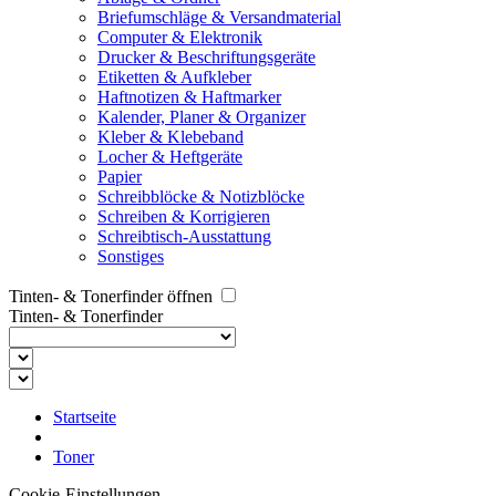
Briefumschläge & Versandmaterial
Computer & Elektronik
Drucker & Beschriftungsgeräte
Etiketten & Aufkleber
Haftnotizen & Haftmarker
Kalender, Planer & Organizer
Kleber & Klebeband
Locher & Heftgeräte
Papier
Schreibblöcke & Notizblöcke
Schreiben & Korrigieren
Schreibtisch-Ausstattung
Sonstiges
Tinten- & Tonerfinder öffnen
Tinten- & Tonerfinder
Startseite
Toner
Cookie-Einstellungen