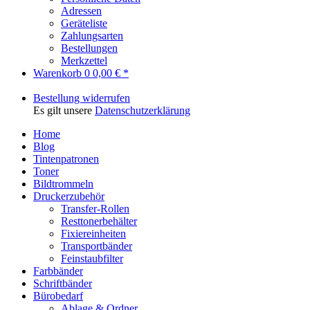
Adressen
Geräteliste
Zahlungsarten
Bestellungen
Merkzettel
Warenkorb
0
0,00 € *
Bestellung widerrufen
Es gilt unsere
Datenschutzerklärung
Home
Blog
Tintenpatronen
Toner
Bildtrommeln
Druckerzubehör
Transfer-Rollen
Resttonerbehälter
Fixiereinheiten
Transportbänder
Feinstaubfilter
Farbbänder
Schriftbänder
Bürobedarf
Ablage & Ordner