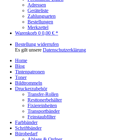
Adressen
Geräteliste
Zahlungsarten
Bestellungen
Merkzettel
Warenkorb
0
0,00 € *
Bestellung widerrufen
Es gilt unsere
Datenschutzerklärung
Home
Blog
Tintenpatronen
Toner
Bildtrommeln
Druckerzubehör
Transfer-Rollen
Resttonerbehälter
Fixiereinheiten
Transportbänder
Feinstaubfilter
Farbbänder
Schriftbänder
Bürobedarf
Ablage & Ordner