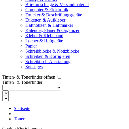
Briefumschläge & Versandmaterial
Computer & Elektronik
Drucker & Beschriftungsgeräte
Etiketten & Aufkleber
Haftnotizen & Haftmarker
Kalender, Planer & Organizer
Kleber & Klebeband
Locher & Heftgeräte
Papier
Schreibblöcke & Notizblöcke
Schreiben & Korrigieren
Schreibtisch-Ausstattung
Sonstiges
Tinten- & Tonerfinder öffnen
Tinten- & Tonerfinder
Startseite
Toner
Cookie-Einstellungen