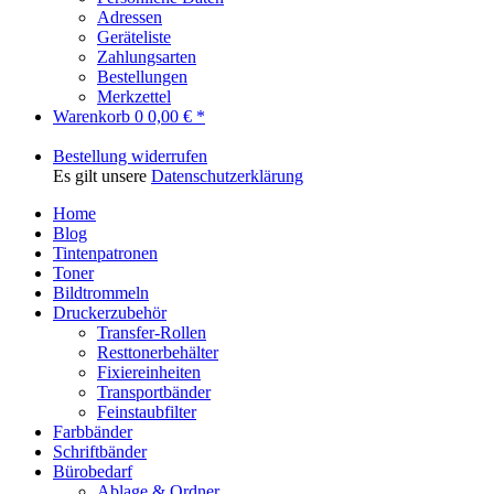
Adressen
Geräteliste
Zahlungsarten
Bestellungen
Merkzettel
Warenkorb
0
0,00 € *
Bestellung widerrufen
Es gilt unsere
Datenschutzerklärung
Home
Blog
Tintenpatronen
Toner
Bildtrommeln
Druckerzubehör
Transfer-Rollen
Resttonerbehälter
Fixiereinheiten
Transportbänder
Feinstaubfilter
Farbbänder
Schriftbänder
Bürobedarf
Ablage & Ordner