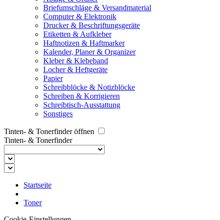
Briefumschläge & Versandmaterial
Computer & Elektronik
Drucker & Beschriftungsgeräte
Etiketten & Aufkleber
Haftnotizen & Haftmarker
Kalender, Planer & Organizer
Kleber & Klebeband
Locher & Heftgeräte
Papier
Schreibblöcke & Notizblöcke
Schreiben & Korrigieren
Schreibtisch-Ausstattung
Sonstiges
Tinten- & Tonerfinder öffnen
Tinten- & Tonerfinder
Startseite
Toner
Cookie-Einstellungen