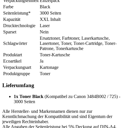
Verpackungseinheit
Einzelpack
Farbe
Black
Seitenleistung*
3000 Seiten
Kapazität
XXL Inhalt
Drucktechnologie
Laser
Sparset
Nein
Ersatztoner, Farbtoner, Laserkartusche,
Schlagwörter
Lasertoner, Toner, Toner-Cartridge, Toner-
Patrone, Tonerkartusche
Produktart
Toner-Kartusche
Ecoartikel
Ja
Verpackungsart
Kartonage
Produktgruppe
Toner
Lieferumfang
1x Toner Black
(Kompatibel zu Canon 3484B002 / 725) -
3000 Seiten
Alle Hersteller- und Markennamen dienen nur zur
Kenntlichmachung der Kompatibilität und sind Eigentum der
jeweiligen Rechteinhaber.
Alle Angaben der Seitenleistung bei 5% Deckung auf DIN-A4.