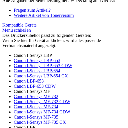
Alle Angaben der Seitenleistung bei 5% Deckung auf DIN-A4.
Fragen zum Artikel?
Weitere Artikel von Tonerversum
Kompatible Geräte
Menü schließen
Das Druckerzubehör passt zu folgenden Geräten:
Wenn Sie hier Ihr Gerät anklicken, wird alles passende
Verbrauchsmaterial angezeigt.
Canon I-Sensys LBP
Canon I-Sensys LBP-653
Canon I-Sensys LBP-653 CDW
Canon I-Sensys LBP-654
Canon I-Sensys LBP-654 CX
Canon LBP-653
Canon LBP-653 CDW
Canon I-Sensys MF
Canon I-Sensys MF-732
Canon I-Sensys MF-732 CDW
Canon I-Sensys MF-734
Canon I-Sensys MF-734 CDW
Canon I-Sensys MF-735
Canon I-Sensys MF-735 CX
Canon LBP