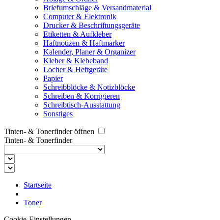
Briefumschläge & Versandmaterial
Computer & Elektronik
Drucker & Beschriftungsgeräte
Etiketten & Aufkleber
Haftnotizen & Haftmarker
Kalender, Planer & Organizer
Kleber & Klebeband
Locher & Heftgeräte
Papier
Schreibblöcke & Notizblöcke
Schreiben & Korrigieren
Schreibtisch-Ausstattung
Sonstiges
Tinten- & Tonerfinder öffnen
Tinten- & Tonerfinder
Startseite
Toner
Cookie-Einstellungen