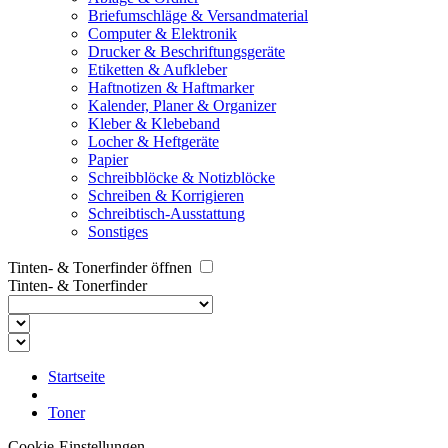
Briefumschläge & Versandmaterial
Computer & Elektronik
Drucker & Beschriftungsgeräte
Etiketten & Aufkleber
Haftnotizen & Haftmarker
Kalender, Planer & Organizer
Kleber & Klebeband
Locher & Heftgeräte
Papier
Schreibblöcke & Notizblöcke
Schreiben & Korrigieren
Schreibtisch-Ausstattung
Sonstiges
Tinten- & Tonerfinder öffnen
Tinten- & Tonerfinder
Startseite
Toner
Cookie-Einstellungen