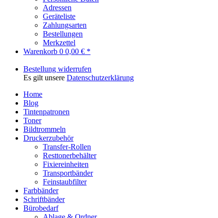
Adressen
Geräteliste
Zahlungsarten
Bestellungen
Merkzettel
Warenkorb
0
0,00 € *
Bestellung widerrufen
Es gilt unsere
Datenschutzerklärung
Home
Blog
Tintenpatronen
Toner
Bildtrommeln
Druckerzubehör
Transfer-Rollen
Resttonerbehälter
Fixiereinheiten
Transportbänder
Feinstaubfilter
Farbbänder
Schriftbänder
Bürobedarf
Ablage & Ordner