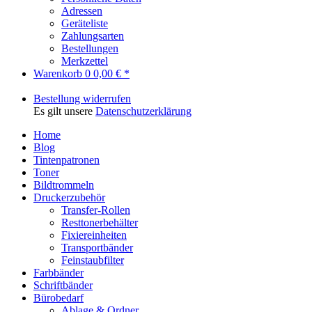
Adressen
Geräteliste
Zahlungsarten
Bestellungen
Merkzettel
Warenkorb
0
0,00 € *
Bestellung widerrufen
Es gilt unsere
Datenschutzerklärung
Home
Blog
Tintenpatronen
Toner
Bildtrommeln
Druckerzubehör
Transfer-Rollen
Resttonerbehälter
Fixiereinheiten
Transportbänder
Feinstaubfilter
Farbbänder
Schriftbänder
Bürobedarf
Ablage & Ordner