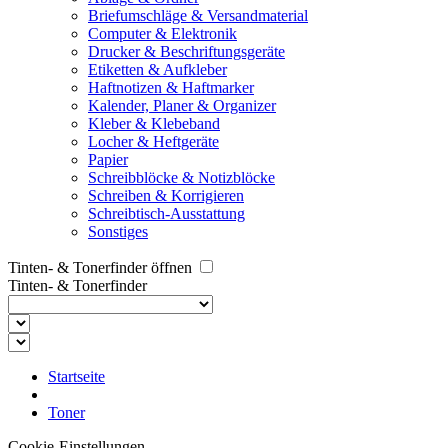
Briefumschläge & Versandmaterial
Computer & Elektronik
Drucker & Beschriftungsgeräte
Etiketten & Aufkleber
Haftnotizen & Haftmarker
Kalender, Planer & Organizer
Kleber & Klebeband
Locher & Heftgeräte
Papier
Schreibblöcke & Notizblöcke
Schreiben & Korrigieren
Schreibtisch-Ausstattung
Sonstiges
Tinten- & Tonerfinder öffnen
Tinten- & Tonerfinder
Startseite
Toner
Cookie-Einstellungen