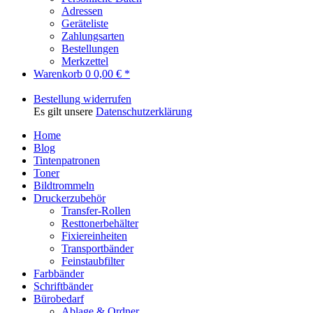
Adressen
Geräteliste
Zahlungsarten
Bestellungen
Merkzettel
Warenkorb
0
0,00 € *
Bestellung widerrufen
Es gilt unsere
Datenschutzerklärung
Home
Blog
Tintenpatronen
Toner
Bildtrommeln
Druckerzubehör
Transfer-Rollen
Resttonerbehälter
Fixiereinheiten
Transportbänder
Feinstaubfilter
Farbbänder
Schriftbänder
Bürobedarf
Ablage & Ordner