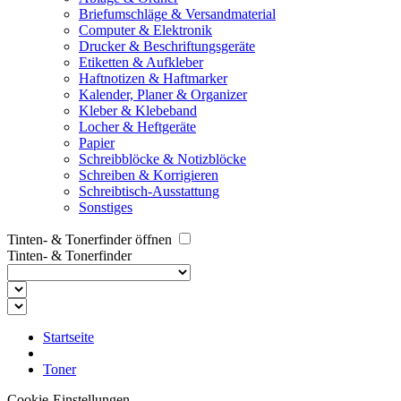
Briefumschläge & Versandmaterial
Computer & Elektronik
Drucker & Beschriftungsgeräte
Etiketten & Aufkleber
Haftnotizen & Haftmarker
Kalender, Planer & Organizer
Kleber & Klebeband
Locher & Heftgeräte
Papier
Schreibblöcke & Notizblöcke
Schreiben & Korrigieren
Schreibtisch-Ausstattung
Sonstiges
Tinten- & Tonerfinder öffnen
Tinten- & Tonerfinder
Startseite
Toner
Cookie-Einstellungen