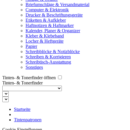
Briefumschläge & Versandmaterial
Computer & Elektronik
Drucker & Beschriftungsgeräte
Etiketten & Aufkleber
Haftnotizen & Haftmarker
Kalender, Planer & Organizer
Kleber & Klebeband
Locher & Heftgeräte
Papier
Schreibblöcke & Notizblöcke
Schreiben & Korrigieren
Schreibtisch-Ausstattung
Sonstiges
Tinten- & Tonerfinder öffnen
Tinten- & Tonerfinder
Startseite
Tintenpatronen
Cookie-Einstellungen