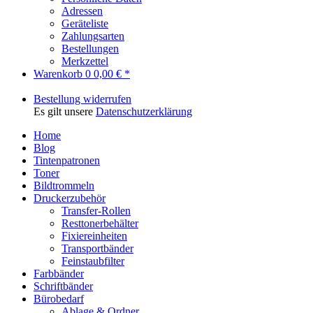
Adressen
Geräteliste
Zahlungsarten
Bestellungen
Merkzettel
Warenkorb
0
0,00 € *
Bestellung widerrufen
Es gilt unsere
Datenschutzerklärung
Home
Blog
Tintenpatronen
Toner
Bildtrommeln
Druckerzubehör
Transfer-Rollen
Resttonerbehälter
Fixiereinheiten
Transportbänder
Feinstaubfilter
Farbbänder
Schriftbänder
Bürobedarf
Ablage & Ordner