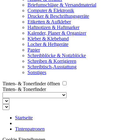
Briefumschläge & Versandmaterial
Computer & Elektronik
Drucker & Beschriftungsgeräte
Etiketten & Aufkleber
Haftnotizen & Haftmarker
Kalender, Planer & Organizer
Kleber & Klebeband
Locher & Heftgeräte
Papier
Schreibblöcke & Notizblöcke
Schreiben & Korrigieren
Schreibtisch-Ausstattung
Sonstiges
Tinten- & Tonerfinder öffnen
Tinten- & Tonerfinder
Startseite
Tintenpatronen
Cookie-Einstellungen