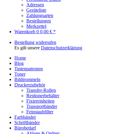
Adressen
Geräteliste
Zahlungsarten
Bestellungen
Merkzettel
Warenkorb
0
0,00 € *
Bestellung widerrufen
Es gilt unsere
Datenschutzerklärung
Home
Blog
Tintenpatronen
Toner
Bildtrommeln
Druckerzubehör
Transfer-Rollen
Resttonerbehälter
Fixiereinheiten
Transportbänder
Feinstaubfilter
Farbbänder
Schriftbänder
Bürobedarf
Ablage & Ordner