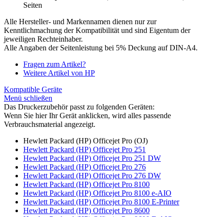
Seiten
Alle Hersteller- und Markennamen dienen nur zur
Kenntlichmachung der Kompatibilität und sind Eigentum der
jeweiligen Rechteinhaber.
Alle Angaben der Seitenleistung bei 5% Deckung auf DIN-A4.
Fragen zum Artikel?
Weitere Artikel von HP
Kompatible Geräte
Menü schließen
Das Druckerzubehör passt zu folgenden Geräten:
Wenn Sie hier Ihr Gerät anklicken, wird alles passende
Verbrauchsmaterial angezeigt.
Hewlett Packard (HP) Officejet Pro (OJ)
Hewlett Packard (HP) Officejet Pro 251
Hewlett Packard (HP) Officejet Pro 251 DW
Hewlett Packard (HP) Officejet Pro 276
Hewlett Packard (HP) Officejet Pro 276 DW
Hewlett Packard (HP) Officejet Pro 8100
Hewlett Packard (HP) Officejet Pro 8100 e-AIO
Hewlett Packard (HP) Officejet Pro 8100 E-Printer
Hewlett Packard (HP) Officejet Pro 8600