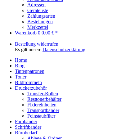
Adressen
Geräteliste
Zahlungsarten
Bestellungen
Merkzettel
Warenkorb
0
0,00 € *
Bestellung widerrufen
Es gilt unsere
Datenschutzerklärung
Home
Blog
Tintenpatronen
Toner
Bildtrommeln
Druckerzubehör
Transfer-Rollen
Resttonerbehälter
Fixiereinheiten
Transportbänder
Feinstaubfilter
Farbbänder
Schriftbänder
Bürobedarf
Ablage & Ordner