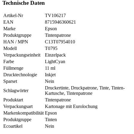
Technische Daten
Artikel-Nr
TV106217
EAN
8715946360621
Marke
Epson
Produktgruppe
Tintenpatrone
HAN / MPN
C13T07954010
Modell
T0795
Verpackungseinheit
Einzelpack
Farbe
LightCyan
Füllmenge
11 ml
Drucktechnologie
Inkjet
Sparset
Nein
Druckertinte, Druckpatrone, Tinte, Tinten-
Schlagwörter
Kartusche, Tintenpatrone
Produktart
Tintenpatrone
Verpackungsart
Kartonage mit Eurolochung
Markenkompatibilität
Epson
Produktgruppe
Tinten
Ecoartikel
Nein