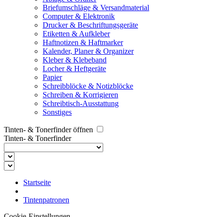
Briefumschläge & Versandmaterial
Computer & Elektronik
Drucker & Beschriftungsgeräte
Etiketten & Aufkleber
Haftnotizen & Haftmarker
Kalender, Planer & Organizer
Kleber & Klebeband
Locher & Heftgeräte
Papier
Schreibblöcke & Notizblöcke
Schreiben & Korrigieren
Schreibtisch-Ausstattung
Sonstiges
Tinten- & Tonerfinder öffnen
Tinten- & Tonerfinder
Startseite
Tintenpatronen
Cookie-Einstellungen