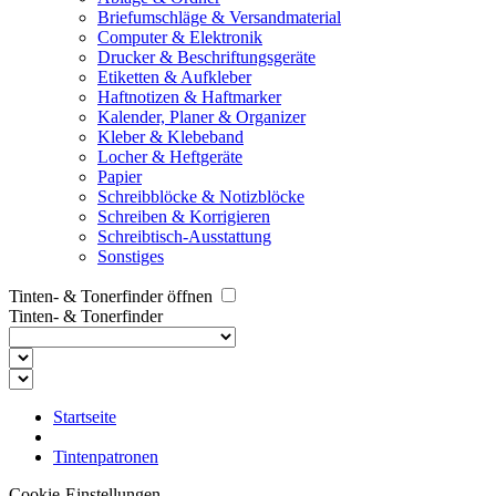
Briefumschläge & Versandmaterial
Computer & Elektronik
Drucker & Beschriftungsgeräte
Etiketten & Aufkleber
Haftnotizen & Haftmarker
Kalender, Planer & Organizer
Kleber & Klebeband
Locher & Heftgeräte
Papier
Schreibblöcke & Notizblöcke
Schreiben & Korrigieren
Schreibtisch-Ausstattung
Sonstiges
Tinten- & Tonerfinder öffnen
Tinten- & Tonerfinder
Startseite
Tintenpatronen
Cookie-Einstellungen