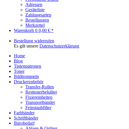
Adressen
Geräteliste
Zahlungsarten
Bestellungen
Merkzettel
Warenkorb
0
0,00 € *
Bestellung widerrufen
Es gilt unsere
Datenschutzerklärung
Home
Blog
Tintenpatronen
Toner
Bildtrommeln
Druckerzubehör
Transfer-Rollen
Resttonerbehälter
Fixiereinheiten
Transportbänder
Feinstaubfilter
Farbbänder
Schriftbänder
Bürobedarf
Ablage & Ordner