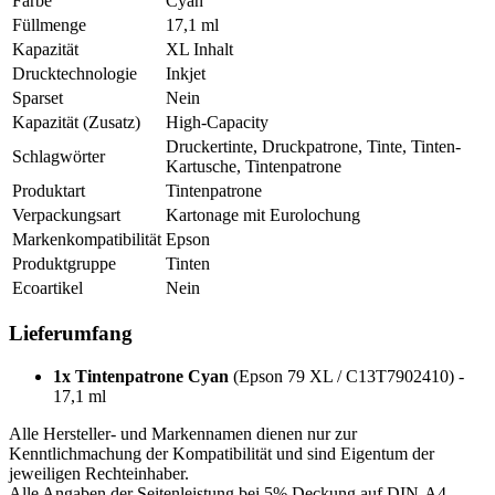
Farbe
Cyan
Füllmenge
17,1 ml
Kapazität
XL Inhalt
Drucktechnologie
Inkjet
Sparset
Nein
Kapazität (Zusatz)
High-Capacity
Druckertinte, Druckpatrone, Tinte, Tinten-
Schlagwörter
Kartusche, Tintenpatrone
Produktart
Tintenpatrone
Verpackungsart
Kartonage mit Eurolochung
Markenkompatibilität
Epson
Produktgruppe
Tinten
Ecoartikel
Nein
Lieferumfang
1x Tintenpatrone Cyan
(Epson 79 XL / C13T7902410) -
17,1 ml
Alle Hersteller- und Markennamen dienen nur zur
Kenntlichmachung der Kompatibilität und sind Eigentum der
jeweiligen Rechteinhaber.
Alle Angaben der Seitenleistung bei 5% Deckung auf DIN-A4.