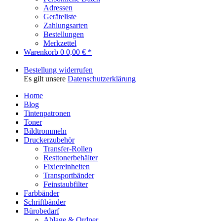
Adressen
Geräteliste
Zahlungsarten
Bestellungen
Merkzettel
Warenkorb
0
0,00 € *
Bestellung widerrufen
Es gilt unsere
Datenschutzerklärung
Home
Blog
Tintenpatronen
Toner
Bildtrommeln
Druckerzubehör
Transfer-Rollen
Resttonerbehälter
Fixiereinheiten
Transportbänder
Feinstaubfilter
Farbbänder
Schriftbänder
Bürobedarf
Ablage & Ordner