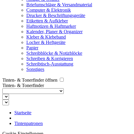
Briefumschläge & Versandmaterial
Computer & Elektronik
Drucker & Beschriftungsgeräte
Etiketten & Aufkleber
Haftnotizen & Haftmarker
Kalender, Planer & Organizer
Kleber & Klebeband
Locher & Heftgeräte
Papier
Schreibblöcke & Notizblöcke
Schreiben & Korrigieren
Schreibtisch-Ausstattung
Sonstiges
Tinten- & Tonerfinder öffnen
Tinten- & Tonerfinder
Startseite
Tintenpatronen
Cookie-Einstellungen