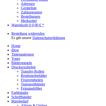
Adressen
Geräteliste
Zahlungsarten
Bestellungen
Merkzettel
Warenkorb
0
0,00 € *
Bestellung widerrufen
Es gilt unsere
Datenschutzerklärung
Home
Blog
Tintenpatronen
Toner
Bildtrommeln
Druckerzubehör
Transfer-Rollen
Resttonerbehälter
Fixiereinheiten
Transportbänder
Feinstaubfilter
Farbbänder
Schriftbänder
Bürobedarf
Ablage & Ordner