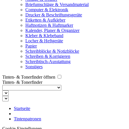
Briefumschläge & Versandmaterial
Computer & Elektronik
Drucker & Beschriftungsgeräte
Etiketten & Aufkleber
Haftnotizen & Haftmarker
Kalender, Planer & Organizer
Kleber & Klebeband
Locher & Heftgeräte
Papier
Schreibblöcke & Notizblöcke
Schreiben & Korrigieren
Schreibtisch-Ausstattung
Sonstiges
Tinten- & Tonerfinder öffnen
Tinten- & Tonerfinder
Startseite
Tintenpatronen
Cookie-Einstellungen