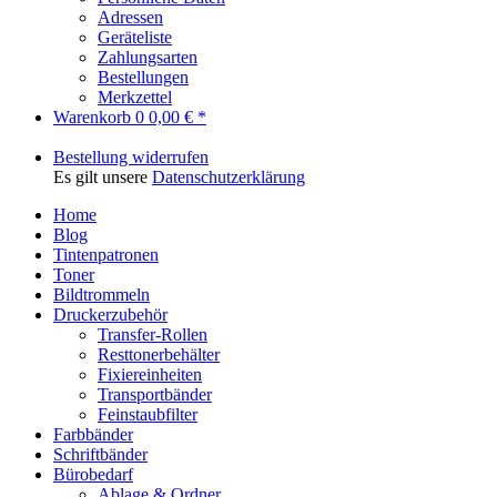
Adressen
Geräteliste
Zahlungsarten
Bestellungen
Merkzettel
Warenkorb
0
0,00 € *
Bestellung widerrufen
Es gilt unsere
Datenschutzerklärung
Home
Blog
Tintenpatronen
Toner
Bildtrommeln
Druckerzubehör
Transfer-Rollen
Resttonerbehälter
Fixiereinheiten
Transportbänder
Feinstaubfilter
Farbbänder
Schriftbänder
Bürobedarf
Ablage & Ordner