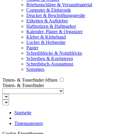
Briefumschläge & Versandmaterial
Computer & Elektronik
Drucker & Beschriftungsgeräte
Etiketten & Aufkleber
Haftnotizen & Haftmarker
Kalender, Planer & Organizer
Kleber & Klebeband
Locher & Heftgeräte
Papier
Schreibblöcke & Notizblöcke
Schreiben & Korrigieren
Schreibtisch-Ausstattung
Sonstiges
Tinten- & Tonerfinder öffnen
Tinten- & Tonerfinder
Startseite
Tintenpatronen
Cookie-Einstellungen