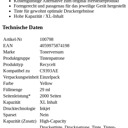
Kostengünstige Alternative zum original Herstellerprodukt
Formgerecht und passgenau für das jeweilige Gerät hergestellt
Tinte für gewohnt optimale Druckergebnisse
Hohe Kapazität / XL-Inhalt
Technische Daten
Artikel-Nr
100798
EAN
4059975874198
Marke
Tonerversum
Produktgruppe
Tintenpatrone
Produkttyp
Recycelt
Kompatibel zu
C9393AE
Verpackungseinheit
Einzelpack
Farbe
Yellow
Füllmenge
29 ml
Seitenleistung*
2000 Seiten
Kapazität
XL Inhalt
Drucktechnologie
Inkjet
Sparset
Nein
Kapazität (Zusatz)
High-Capacity
Druckertinte, Druckpatrone, Tinte, Tinten-