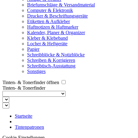
Briefumschläge & Versandmaterial
Computer & Elektronik
Drucker & Beschriftungsgeräte
Etiketten & Aufkleber
Haftnotizen & Haftmarker
Kalender, Planer & Organizer
Kleber & Klebeband
Locher & Heftgeräte
Papier
Schreibblöcke & Notizblöcke
Schreiben & Korrigieren
Schreibtisch-Ausstattung
Sonstiges
Tinten- & Tonerfinder öffnen
Tinten- & Tonerfinder
Startseite
Tintenpatronen
Cookie-Einstellungen