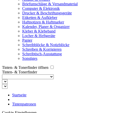
Briefumschläge & Versandmaterial
Computer & Elektronik
Drucker & Beschriftungsgeräte
Etiketten & Aufkleber
Haftnotizen & Haftmarker
Kalender, Planer & Organizer
Kleber & Klebeband
Locher & Heftgeräte
Papier
Schreibblöcke & Notizblöcke
Schreiben & Korrigieren
Schreibtisch-Ausstattung
Sonstiges
Tinten- & Tonerfinder öffnen
Tinten- & Tonerfinder
Startseite
Tintenpatronen
Cookie-Einstellungen