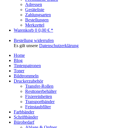
Adressen
Geräteliste
Zahlungsarten
Bestellungen
Merkzettel
Warenkorb
0
0,00 € *
Bestellung widerrufen
Es gilt unsere
Datenschutzerklärung
Home
Blog
Tintenpatronen
Toner
Bildtrommeln
Druckerzubehör
Transfer-Rollen
Resttonerbehälter
Fixiereinheiten
Transportbänder
Feinstaubfilter
Farbbänder
Schriftbänder
Bürobedarf
Ablage & Ordner