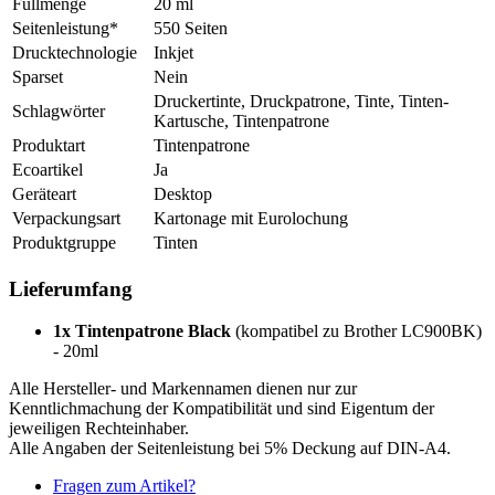
Füllmenge
20 ml
Seitenleistung*
550 Seiten
Drucktechnologie
Inkjet
Sparset
Nein
Druckertinte, Druckpatrone, Tinte, Tinten-
Schlagwörter
Kartusche, Tintenpatrone
Produktart
Tintenpatrone
Ecoartikel
Ja
Geräteart
Desktop
Verpackungsart
Kartonage mit Eurolochung
Produktgruppe
Tinten
Lieferumfang
1x Tintenpatrone Black
(kompatibel zu Brother LC900BK)
- 20ml
Alle Hersteller- und Markennamen dienen nur zur
Kenntlichmachung der Kompatibilität und sind Eigentum der
jeweiligen Rechteinhaber.
Alle Angaben der Seitenleistung bei 5% Deckung auf DIN-A4.
Fragen zum Artikel?