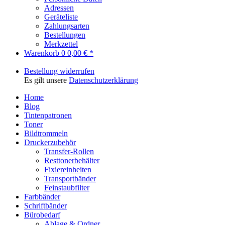
Adressen
Geräteliste
Zahlungsarten
Bestellungen
Merkzettel
Warenkorb
0
0,00 € *
Bestellung widerrufen
Es gilt unsere
Datenschutzerklärung
Home
Blog
Tintenpatronen
Toner
Bildtrommeln
Druckerzubehör
Transfer-Rollen
Resttonerbehälter
Fixiereinheiten
Transportbänder
Feinstaubfilter
Farbbänder
Schriftbänder
Bürobedarf
Ablage & Ordner