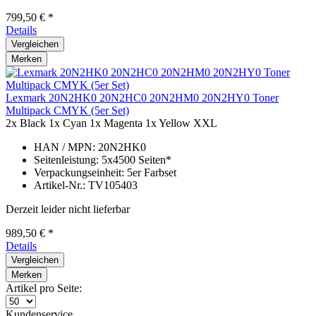
799,50 € *
Details
Vergleichen
Merken
Lexmark 20N2HK0 20N2HC0 20N2HM0 20N2HY0 Toner
Multipack CMYK (5er Set)
2x Black
1x Cyan
1x Magenta
1x Yellow
XXL
HAN / MPN: 20N2HK0
Seitenleistung: 5x4500 Seiten*
Verpackungseinheit: 5er Farbset
Artikel-Nr.: TV105403
Derzeit leider nicht lieferbar
989,50 € *
Details
Vergleichen
Merken
Artikel pro Seite:
Kundenservice