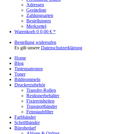
Adressen
Geräteliste
Zahlungsarten
Bestellungen
Merkzettel
Warenkorb
0
0,00 € *
Bestellung widerrufen
Es gilt unsere
Datenschutzerklärung
Home
Blog
Tintenpatronen
Toner
Bildtrommeln
Druckerzubehör
Transfer-Rollen
Resttonerbehälter
Fixiereinheiten
Transportbänder
Feinstaubfilter
Farbbänder
Schriftbänder
Bürobedarf
Ablage & Ordner