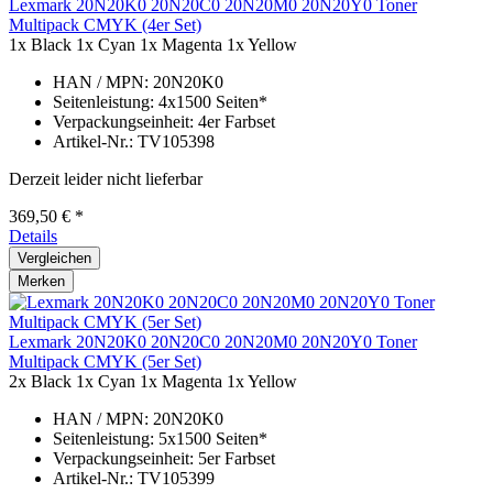
Lexmark 20N20K0 20N20C0 20N20M0 20N20Y0 Toner
Multipack CMYK (4er Set)
1x Black
1x Cyan
1x Magenta
1x Yellow
HAN / MPN: 20N20K0
Seitenleistung: 4x1500 Seiten*
Verpackungseinheit: 4er Farbset
Artikel-Nr.: TV105398
Derzeit leider nicht lieferbar
369,50 € *
Details
Vergleichen
Merken
Lexmark 20N20K0 20N20C0 20N20M0 20N20Y0 Toner
Multipack CMYK (5er Set)
2x Black
1x Cyan
1x Magenta
1x Yellow
HAN / MPN: 20N20K0
Seitenleistung: 5x1500 Seiten*
Verpackungseinheit: 5er Farbset
Artikel-Nr.: TV105399