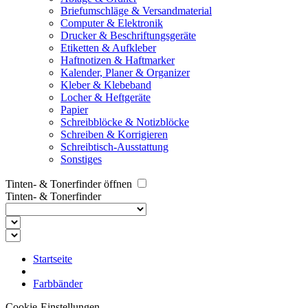
Briefumschläge & Versandmaterial
Computer & Elektronik
Drucker & Beschriftungsgeräte
Etiketten & Aufkleber
Haftnotizen & Haftmarker
Kalender, Planer & Organizer
Kleber & Klebeband
Locher & Heftgeräte
Papier
Schreibblöcke & Notizblöcke
Schreiben & Korrigieren
Schreibtisch-Ausstattung
Sonstiges
Tinten- & Tonerfinder öffnen
Tinten- & Tonerfinder
Startseite
Farbbänder
Cookie-Einstellungen