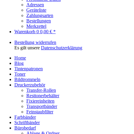
Adressen
Geräteliste
Zahlungsarten
Bestellungen
Merkzettel
Warenkorb
0
0,00 € *
Bestellung widerrufen
Es gilt unsere
Datenschutzerklärung
Home
Blog
Tintenpatronen
Toner
Bildtrommeln
Druckerzubehör
Transfer-Rollen
Resttonerbehälter
Fixiereinheiten
Transportbänder
Feinstaubfilter
Farbbänder
Schriftbänder
Bürobedarf
Ablage & Ordner