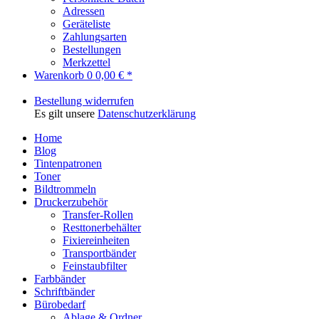
Adressen
Geräteliste
Zahlungsarten
Bestellungen
Merkzettel
Warenkorb
0
0,00 € *
Bestellung widerrufen
Es gilt unsere
Datenschutzerklärung
Home
Blog
Tintenpatronen
Toner
Bildtrommeln
Druckerzubehör
Transfer-Rollen
Resttonerbehälter
Fixiereinheiten
Transportbänder
Feinstaubfilter
Farbbänder
Schriftbänder
Bürobedarf
Ablage & Ordner