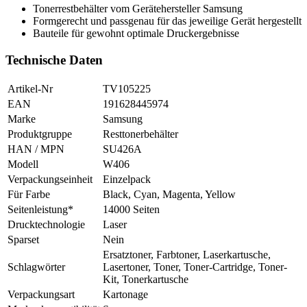
Tonerrestbehälter vom Gerätehersteller Samsung
Formgerecht und passgenau für das jeweilige Gerät hergestellt
Bauteile für gewohnt optimale Druckergebnisse
Technische Daten
Artikel-Nr
TV105225
EAN
191628445974
Marke
Samsung
Produktgruppe
Resttonerbehälter
HAN / MPN
SU426A
Modell
W406
Verpackungseinheit
Einzelpack
Für Farbe
Black, Cyan, Magenta, Yellow
Seitenleistung*
14000 Seiten
Drucktechnologie
Laser
Sparset
Nein
Ersatztoner, Farbtoner, Laserkartusche,
Schlagwörter
Lasertoner, Toner, Toner-Cartridge, Toner-
Kit, Tonerkartusche
Verpackungsart
Kartonage