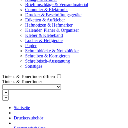
Briefumschläge & Versandmaterial
Computer & Elektronik
Drucker & Beschriftungsgeräte
Etiketten & Aufkleber
Haftnotizen & Haftmarker
Kalender, Planer & Organizer
Kleber & Klebeband
Locher & Heftgeräte
Papier
Schreibblöcke & Notizblöcke
Schreiben & Korrigieren
Schreibtisch-Ausstattung
Sonstiges
Tinten- & Tonerfinder öffnen
Tinten- & Tonerfinder
Startseite
Druckerzubehör