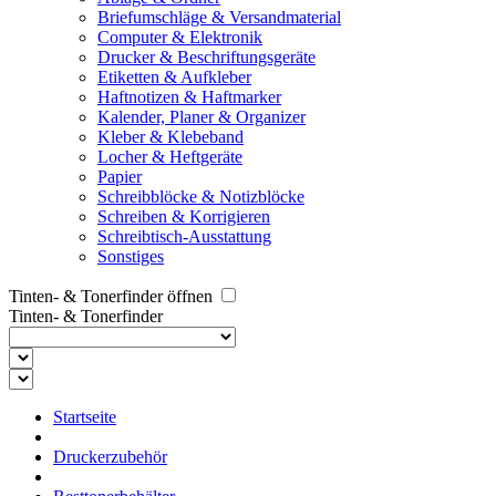
Briefumschläge & Versandmaterial
Computer & Elektronik
Drucker & Beschriftungsgeräte
Etiketten & Aufkleber
Haftnotizen & Haftmarker
Kalender, Planer & Organizer
Kleber & Klebeband
Locher & Heftgeräte
Papier
Schreibblöcke & Notizblöcke
Schreiben & Korrigieren
Schreibtisch-Ausstattung
Sonstiges
Tinten- & Tonerfinder öffnen
Tinten- & Tonerfinder
Startseite
Druckerzubehör