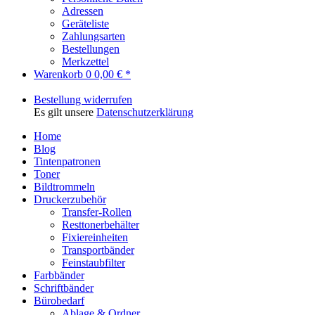
Adressen
Geräteliste
Zahlungsarten
Bestellungen
Merkzettel
Warenkorb
0
0,00 € *
Bestellung widerrufen
Es gilt unsere
Datenschutzerklärung
Home
Blog
Tintenpatronen
Toner
Bildtrommeln
Druckerzubehör
Transfer-Rollen
Resttonerbehälter
Fixiereinheiten
Transportbänder
Feinstaubfilter
Farbbänder
Schriftbänder
Bürobedarf
Ablage & Ordner