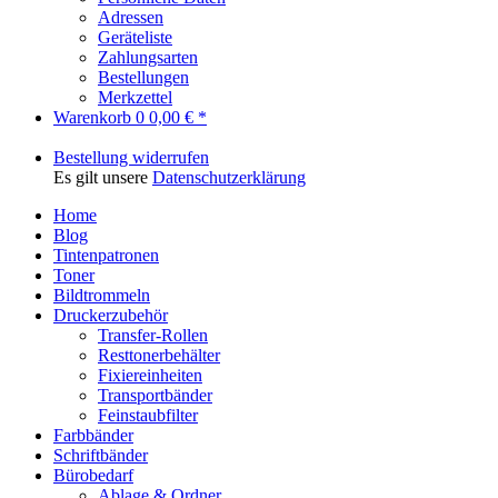
Adressen
Geräteliste
Zahlungsarten
Bestellungen
Merkzettel
Warenkorb
0
0,00 € *
Bestellung widerrufen
Es gilt unsere
Datenschutzerklärung
Home
Blog
Tintenpatronen
Toner
Bildtrommeln
Druckerzubehör
Transfer-Rollen
Resttonerbehälter
Fixiereinheiten
Transportbänder
Feinstaubfilter
Farbbänder
Schriftbänder
Bürobedarf
Ablage & Ordner