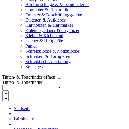
Briefumschläge & Versandmaterial
Computer & Elektronik
Drucker & Beschriftungsgeräte
Etiketten & Aufkleber
Haftnotizen & Haftmarker
Kalender, Planer & Organizer
Kleber & Klebeband
Locher & Heftgeräte
Papier
Schreibblöcke & Notizblöcke
Schreiben & Korrigieren
Schreibtisch-Ausstattung
Sonstiges
Tinten- & Tonerfinder öffnen
Tinten- & Tonerfinder
Startseite
Bürobedarf