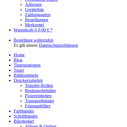
Adressen
Geräteliste
Zahlungsarten
Bestellungen
Merkzettel
Warenkorb
0
0,00 € *
Bestellung widerrufen
Es gilt unsere
Datenschutzerklärung
Home
Blog
Tintenpatronen
Toner
Bildtrommeln
Druckerzubehör
Transfer-Rollen
Resttonerbehälter
Fixiereinheiten
Transportbänder
Feinstaubfilter
Farbbänder
Schriftbänder
Bürobedarf
Ablage & Ordner