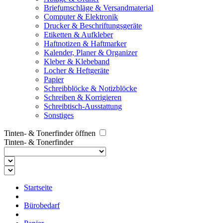
Briefumschläge & Versandmaterial
Computer & Elektronik
Drucker & Beschriftungsgeräte
Etiketten & Aufkleber
Haftnotizen & Haftmarker
Kalender, Planer & Organizer
Kleber & Klebeband
Locher & Heftgeräte
Papier
Schreibblöcke & Notizblöcke
Schreiben & Korrigieren
Schreibtisch-Ausstattung
Sonstiges
Tinten- & Tonerfinder öffnen
Tinten- & Tonerfinder
Startseite
Bürobedarf