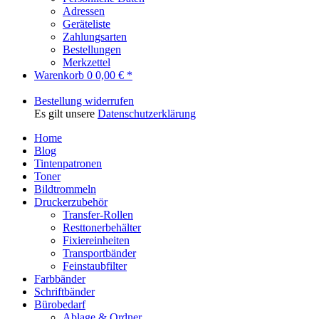
Adressen
Geräteliste
Zahlungsarten
Bestellungen
Merkzettel
Warenkorb
0
0,00 € *
Bestellung widerrufen
Es gilt unsere
Datenschutzerklärung
Home
Blog
Tintenpatronen
Toner
Bildtrommeln
Druckerzubehör
Transfer-Rollen
Resttonerbehälter
Fixiereinheiten
Transportbänder
Feinstaubfilter
Farbbänder
Schriftbänder
Bürobedarf
Ablage & Ordner