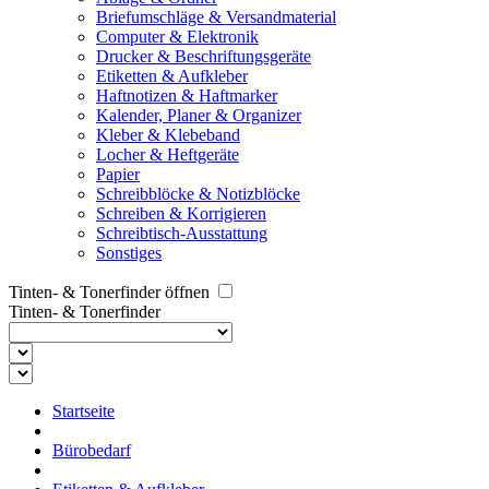
Briefumschläge & Versandmaterial
Computer & Elektronik
Drucker & Beschriftungsgeräte
Etiketten & Aufkleber
Haftnotizen & Haftmarker
Kalender, Planer & Organizer
Kleber & Klebeband
Locher & Heftgeräte
Papier
Schreibblöcke & Notizblöcke
Schreiben & Korrigieren
Schreibtisch-Ausstattung
Sonstiges
Tinten- & Tonerfinder öffnen
Tinten- & Tonerfinder
Startseite
Bürobedarf