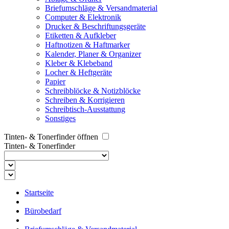
Briefumschläge & Versandmaterial
Computer & Elektronik
Drucker & Beschriftungsgeräte
Etiketten & Aufkleber
Haftnotizen & Haftmarker
Kalender, Planer & Organizer
Kleber & Klebeband
Locher & Heftgeräte
Papier
Schreibblöcke & Notizblöcke
Schreiben & Korrigieren
Schreibtisch-Ausstattung
Sonstiges
Tinten- & Tonerfinder öffnen
Tinten- & Tonerfinder
Startseite
Bürobedarf