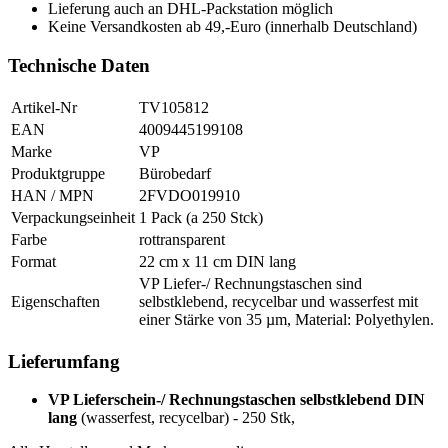
Lieferung auch an DHL-Packstation möglich
Keine Versandkosten ab 49,-Euro (innerhalb Deutschland)
Technische Daten
Artikel-Nr
TV105812
EAN
4009445199108
Marke
VP
Produktgruppe
Bürobedarf
HAN / MPN
2FVDO019910
Verpackungseinheit
1 Pack (a 250 Stck)
Farbe
rottransparent
Format
22 cm x 11 cm DIN lang
VP Liefer-/ Rechnungstaschen sind
Eigenschaften
selbstklebend, recycelbar und wasserfest mit
einer Stärke von 35 µm, Material: Polyethylen.
Lieferumfang
VP Lieferschein-/ Rechnungstaschen selbstklebend DIN
lang
(wasserfest, recycelbar) - 250 Stk,