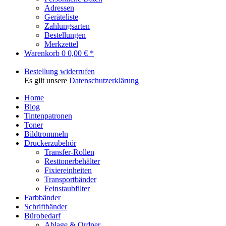
Adressen
Geräteliste
Zahlungsarten
Bestellungen
Merkzettel
Warenkorb
0
0,00 € *
Bestellung widerrufen
Es gilt unsere
Datenschutzerklärung
Home
Blog
Tintenpatronen
Toner
Bildtrommeln
Druckerzubehör
Transfer-Rollen
Resttonerbehälter
Fixiereinheiten
Transportbänder
Feinstaubfilter
Farbbänder
Schriftbänder
Bürobedarf
Ablage & Ordner