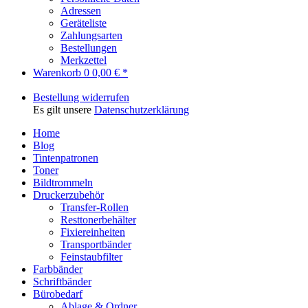
Adressen
Geräteliste
Zahlungsarten
Bestellungen
Merkzettel
Warenkorb
0
0,00 € *
Bestellung widerrufen
Es gilt unsere
Datenschutzerklärung
Home
Blog
Tintenpatronen
Toner
Bildtrommeln
Druckerzubehör
Transfer-Rollen
Resttonerbehälter
Fixiereinheiten
Transportbänder
Feinstaubfilter
Farbbänder
Schriftbänder
Bürobedarf
Ablage & Ordner