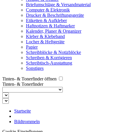
Briefumschläge & Versandmaterial
Computer & Elektronik
Drucker & Beschriftungsgeräte
Etiketten & Aufkleber
Haftnotizen & Haftmarker
Kalender, Planer & Organizer
Kleber & Klebeband
Locher & Heftgeräte
Papier
Schreibblöcke & Notizblöcke
Schreiben & Korrigieren
Schreibtisch-Ausstattung
Sonstiges
Tinten- & Tonerfinder öffnen
Tinten- & Tonerfinder
Startseite
Bildtrommeln
Cookie-Einstellungen