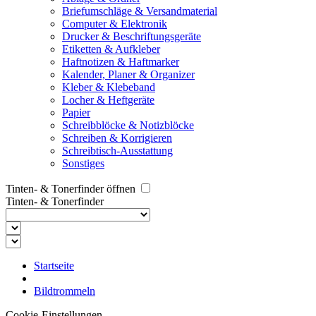
Briefumschläge & Versandmaterial
Computer & Elektronik
Drucker & Beschriftungsgeräte
Etiketten & Aufkleber
Haftnotizen & Haftmarker
Kalender, Planer & Organizer
Kleber & Klebeband
Locher & Heftgeräte
Papier
Schreibblöcke & Notizblöcke
Schreiben & Korrigieren
Schreibtisch-Ausstattung
Sonstiges
Tinten- & Tonerfinder öffnen
Tinten- & Tonerfinder
Startseite
Bildtrommeln
Cookie-Einstellungen