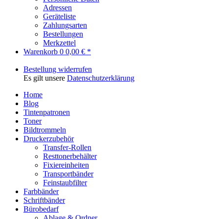
Adressen
Geräteliste
Zahlungsarten
Bestellungen
Merkzettel
Warenkorb
0
0,00 € *
Bestellung widerrufen
Es gilt unsere
Datenschutzerklärung
Home
Blog
Tintenpatronen
Toner
Bildtrommeln
Druckerzubehör
Transfer-Rollen
Resttonerbehälter
Fixiereinheiten
Transportbänder
Feinstaubfilter
Farbbänder
Schriftbänder
Bürobedarf
Ablage & Ordner