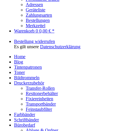
Adressen
Geräteliste
Zahlungsarten
Bestellungen
Merkzettel
Warenkorb
0
0,00 € *
Bestellung widerrufen
Es gilt unsere
Datenschutzerklärung
Home
Blog
Tintenpatronen
Toner
Bildtrommeln
Druckerzubehör
Transfer-Rollen
Resttonerbehälter
Fixiereinheiten
Transportbänder
Feinstaubfilter
Farbbänder
Schriftbänder
Bürobedarf
Ablage & Ordner