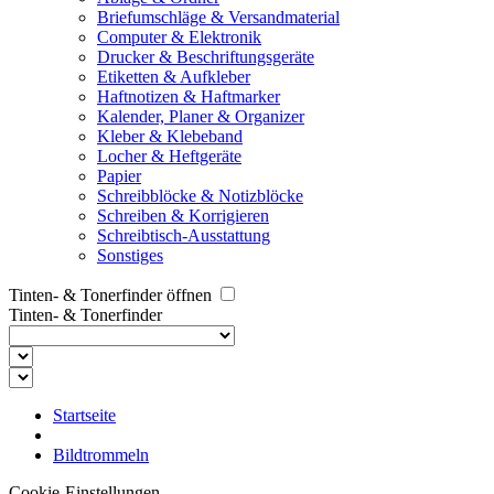
Briefumschläge & Versandmaterial
Computer & Elektronik
Drucker & Beschriftungsgeräte
Etiketten & Aufkleber
Haftnotizen & Haftmarker
Kalender, Planer & Organizer
Kleber & Klebeband
Locher & Heftgeräte
Papier
Schreibblöcke & Notizblöcke
Schreiben & Korrigieren
Schreibtisch-Ausstattung
Sonstiges
Tinten- & Tonerfinder öffnen
Tinten- & Tonerfinder
Startseite
Bildtrommeln
Cookie-Einstellungen