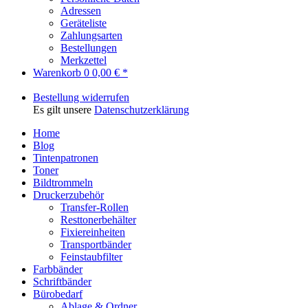
Adressen
Geräteliste
Zahlungsarten
Bestellungen
Merkzettel
Warenkorb
0
0,00 € *
Bestellung widerrufen
Es gilt unsere
Datenschutzerklärung
Home
Blog
Tintenpatronen
Toner
Bildtrommeln
Druckerzubehör
Transfer-Rollen
Resttonerbehälter
Fixiereinheiten
Transportbänder
Feinstaubfilter
Farbbänder
Schriftbänder
Bürobedarf
Ablage & Ordner