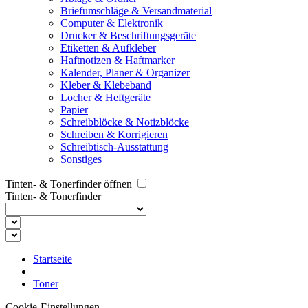
Briefumschläge & Versandmaterial
Computer & Elektronik
Drucker & Beschriftungsgeräte
Etiketten & Aufkleber
Haftnotizen & Haftmarker
Kalender, Planer & Organizer
Kleber & Klebeband
Locher & Heftgeräte
Papier
Schreibblöcke & Notizblöcke
Schreiben & Korrigieren
Schreibtisch-Ausstattung
Sonstiges
Tinten- & Tonerfinder öffnen
Tinten- & Tonerfinder
Startseite
Toner
Cookie-Einstellungen