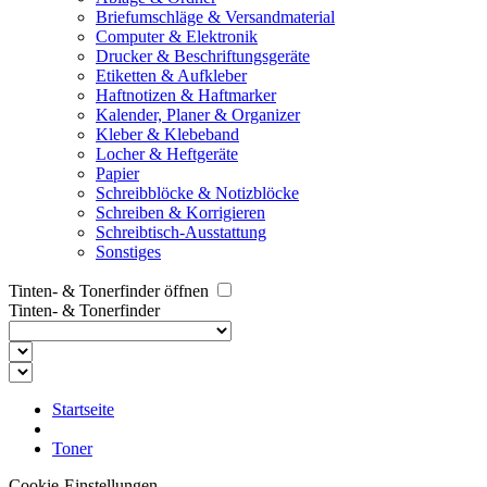
Briefumschläge & Versandmaterial
Computer & Elektronik
Drucker & Beschriftungsgeräte
Etiketten & Aufkleber
Haftnotizen & Haftmarker
Kalender, Planer & Organizer
Kleber & Klebeband
Locher & Heftgeräte
Papier
Schreibblöcke & Notizblöcke
Schreiben & Korrigieren
Schreibtisch-Ausstattung
Sonstiges
Tinten- & Tonerfinder öffnen
Tinten- & Tonerfinder
Startseite
Toner
Cookie-Einstellungen