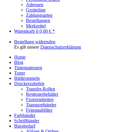
Adressen
Geräteliste
Zahlungsarten
Bestellungen
Merkzettel
Warenkorb
0
0,00 € *
Bestellung widerrufen
Es gilt unsere
Datenschutzerklärung
Home
Blog
Tintenpatronen
Toner
Bildtrommeln
Druckerzubehör
Transfer-Rollen
Resttonerbehälter
Fixiereinheiten
Transportbänder
Feinstaubfilter
Farbbänder
Schriftbänder
Bürobedarf
Ablage & Ordner