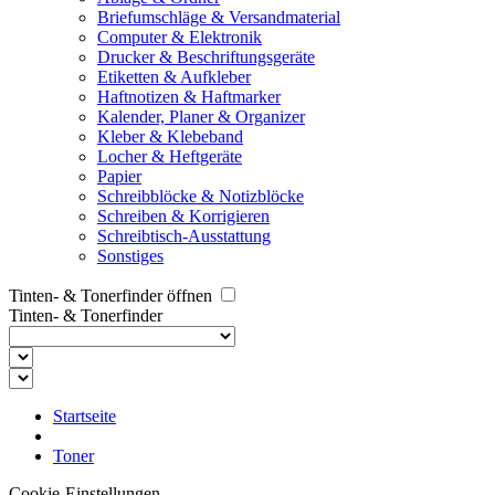
Briefumschläge & Versandmaterial
Computer & Elektronik
Drucker & Beschriftungsgeräte
Etiketten & Aufkleber
Haftnotizen & Haftmarker
Kalender, Planer & Organizer
Kleber & Klebeband
Locher & Heftgeräte
Papier
Schreibblöcke & Notizblöcke
Schreiben & Korrigieren
Schreibtisch-Ausstattung
Sonstiges
Tinten- & Tonerfinder öffnen
Tinten- & Tonerfinder
Startseite
Toner
Cookie-Einstellungen