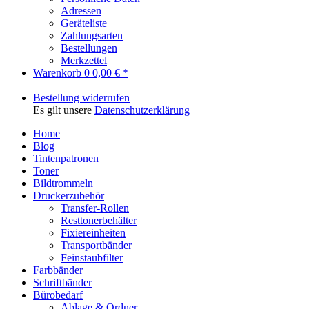
Adressen
Geräteliste
Zahlungsarten
Bestellungen
Merkzettel
Warenkorb
0
0,00 € *
Bestellung widerrufen
Es gilt unsere
Datenschutzerklärung
Home
Blog
Tintenpatronen
Toner
Bildtrommeln
Druckerzubehör
Transfer-Rollen
Resttonerbehälter
Fixiereinheiten
Transportbänder
Feinstaubfilter
Farbbänder
Schriftbänder
Bürobedarf
Ablage & Ordner