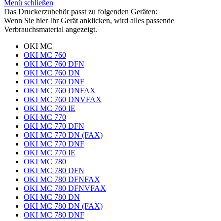
Menü schließen
Das Druckerzubehör passt zu folgenden Geräten:
Wenn Sie hier Ihr Gerät anklicken, wird alles passende
Verbrauchsmaterial angezeigt.
OKI MC
OKI MC 760
OKI MC 760 DFN
OKI MC 760 DN
OKI MC 760 DNF
OKI MC 760 DNFAX
OKI MC 760 DNVFAX
OKI MC 760 IE
OKI MC 770
OKI MC 770 DFN
OKI MC 770 DN (FAX)
OKI MC 770 DNF
OKI MC 770 IE
OKI MC 780
OKI MC 780 DFN
OKI MC 780 DFNFAX
OKI MC 780 DFNVFAX
OKI MC 780 DN
OKI MC 780 DN (FAX)
OKI MC 780 DNF