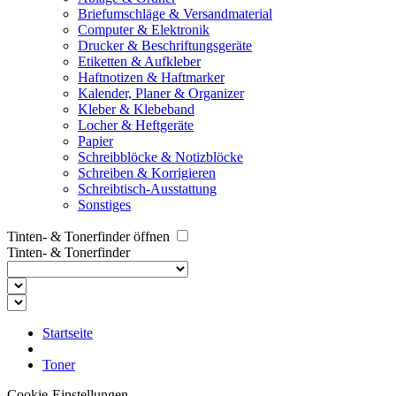
Briefumschläge & Versandmaterial
Computer & Elektronik
Drucker & Beschriftungsgeräte
Etiketten & Aufkleber
Haftnotizen & Haftmarker
Kalender, Planer & Organizer
Kleber & Klebeband
Locher & Heftgeräte
Papier
Schreibblöcke & Notizblöcke
Schreiben & Korrigieren
Schreibtisch-Ausstattung
Sonstiges
Tinten- & Tonerfinder öffnen
Tinten- & Tonerfinder
Startseite
Toner
Cookie-Einstellungen