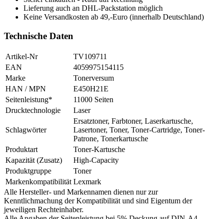
Lieferung auch an DHL-Packstation möglich
Keine Versandkosten ab 49,-Euro (innerhalb Deutschland)
Technische Daten
Artikel-Nr
TV109711
EAN
4059975154115
Marke
Tonerversum
HAN / MPN
E450H21E
Seitenleistung*
11000 Seiten
Drucktechnologie
Laser
Ersatztoner, Farbtoner, Laserkartusche,
Schlagwörter
Lasertoner, Toner, Toner-Cartridge, Toner-
Patrone, Tonerkartusche
Produktart
Toner-Kartusche
Kapazität (Zusatz)
High-Capacity
Produktgruppe
Toner
Markenkompatibilität
Lexmark
Alle Hersteller- und Markennamen dienen nur zur
Kenntlichmachung der Kompatibilität und sind Eigentum der
jeweiligen Rechteinhaber.
Alle Angaben der Seitenleistung bei 5% Deckung auf DIN-A4.