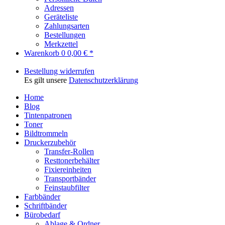
Adressen
Geräteliste
Zahlungsarten
Bestellungen
Merkzettel
Warenkorb
0
0,00 € *
Bestellung widerrufen
Es gilt unsere
Datenschutzerklärung
Home
Blog
Tintenpatronen
Toner
Bildtrommeln
Druckerzubehör
Transfer-Rollen
Resttonerbehälter
Fixiereinheiten
Transportbänder
Feinstaubfilter
Farbbänder
Schriftbänder
Bürobedarf
Ablage & Ordner