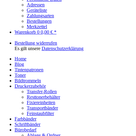
Adressen
Geräteliste
Zahlungsarten
Bestellungen
Merkzettel
Warenkorb
0
0,00 € *
Bestellung widerrufen
Es gilt unsere
Datenschutzerklärung
Home
Blog
Tintenpatronen
Toner
Bildtrommeln
Druckerzubehör
Transfer-Rollen
Resttonerbehälter
Fixiereinheiten
Transportbänder
Feinstaubfilter
Farbbänder
Schriftbänder
Bürobedarf
Ablage & Ordner