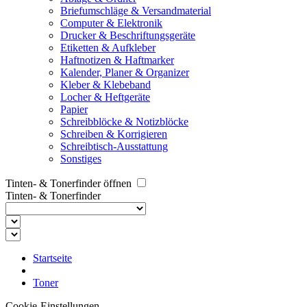
Briefumschläge & Versandmaterial
Computer & Elektronik
Drucker & Beschriftungsgeräte
Etiketten & Aufkleber
Haftnotizen & Haftmarker
Kalender, Planer & Organizer
Kleber & Klebeband
Locher & Heftgeräte
Papier
Schreibblöcke & Notizblöcke
Schreiben & Korrigieren
Schreibtisch-Ausstattung
Sonstiges
Tinten- & Tonerfinder öffnen
Tinten- & Tonerfinder
Startseite
Toner
Cookie-Einstellungen