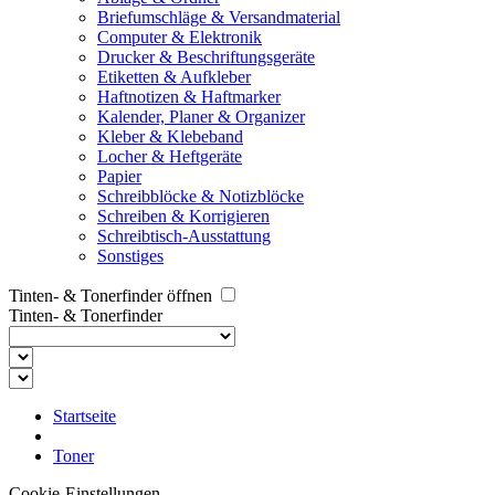
Briefumschläge & Versandmaterial
Computer & Elektronik
Drucker & Beschriftungsgeräte
Etiketten & Aufkleber
Haftnotizen & Haftmarker
Kalender, Planer & Organizer
Kleber & Klebeband
Locher & Heftgeräte
Papier
Schreibblöcke & Notizblöcke
Schreiben & Korrigieren
Schreibtisch-Ausstattung
Sonstiges
Tinten- & Tonerfinder öffnen
Tinten- & Tonerfinder
Startseite
Toner
Cookie-Einstellungen