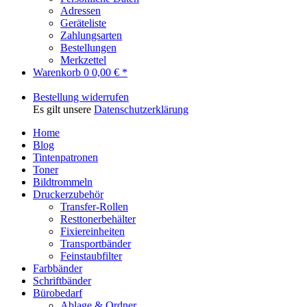
Adressen
Geräteliste
Zahlungsarten
Bestellungen
Merkzettel
Warenkorb
0
0,00 € *
Bestellung widerrufen
Es gilt unsere
Datenschutzerklärung
Home
Blog
Tintenpatronen
Toner
Bildtrommeln
Druckerzubehör
Transfer-Rollen
Resttonerbehälter
Fixiereinheiten
Transportbänder
Feinstaubfilter
Farbbänder
Schriftbänder
Bürobedarf
Ablage & Ordner