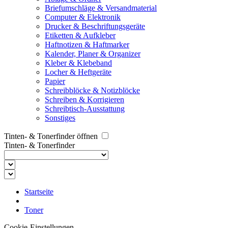
Briefumschläge & Versandmaterial
Computer & Elektronik
Drucker & Beschriftungsgeräte
Etiketten & Aufkleber
Haftnotizen & Haftmarker
Kalender, Planer & Organizer
Kleber & Klebeband
Locher & Heftgeräte
Papier
Schreibblöcke & Notizblöcke
Schreiben & Korrigieren
Schreibtisch-Ausstattung
Sonstiges
Tinten- & Tonerfinder öffnen
Tinten- & Tonerfinder
Startseite
Toner
Cookie-Einstellungen