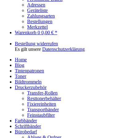
Adressen
Geräteliste
Zahlungsarten
Bestellungen
Merkzettel
Warenkorb
0
0,00 € *
Bestellung widerrufen
Es gilt unsere
Datenschutzerklärung
Home
Blog
Tintenpatronen
Toner
Bildtrommeln
Druckerzubehör
Transfer-Rollen
Resttonerbehälter
Fixiereinheiten
Transportbänder
Feinstaubfilter
Farbbänder
Schriftbänder
Bürobedarf
Ablage & Ordner