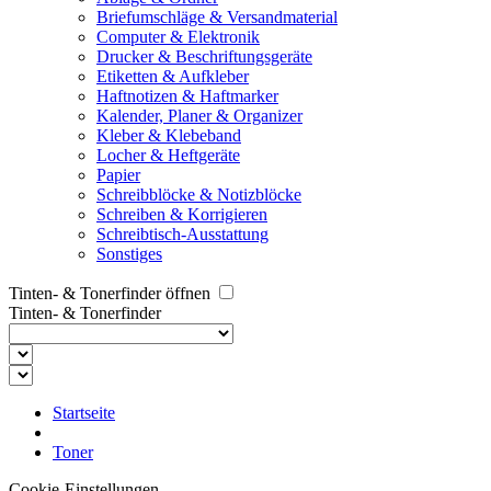
Briefumschläge & Versandmaterial
Computer & Elektronik
Drucker & Beschriftungsgeräte
Etiketten & Aufkleber
Haftnotizen & Haftmarker
Kalender, Planer & Organizer
Kleber & Klebeband
Locher & Heftgeräte
Papier
Schreibblöcke & Notizblöcke
Schreiben & Korrigieren
Schreibtisch-Ausstattung
Sonstiges
Tinten- & Tonerfinder öffnen
Tinten- & Tonerfinder
Startseite
Toner
Cookie-Einstellungen