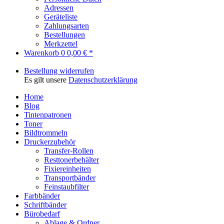
Adressen
Geräteliste
Zahlungsarten
Bestellungen
Merkzettel
Warenkorb
0
0,00 € *
Bestellung widerrufen
Es gilt unsere
Datenschutzerklärung
Home
Blog
Tintenpatronen
Toner
Bildtrommeln
Druckerzubehör
Transfer-Rollen
Resttonerbehälter
Fixiereinheiten
Transportbänder
Feinstaubfilter
Farbbänder
Schriftbänder
Bürobedarf
Ablage & Ordner