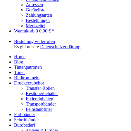
Adressen
Geräteliste
Zahlungsarten
Bestellungen
Merkzettel
Warenkorb
0
0,00 € *
Bestellung widerrufen
Es gilt unsere
Datenschutzerklärung
Home
Blog
Tintenpatronen
Toner
Bildtrommeln
Druckerzubehör
Transfer-Rollen
Resttonerbehälter
Fixiereinheiten
Transportbänder
Feinstaubfilter
Farbbänder
Schriftbänder
Bürobedarf
Ablage & Ordner