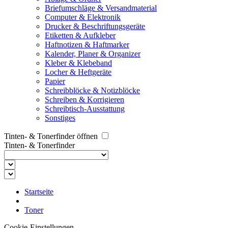
Briefumschläge & Versandmaterial
Computer & Elektronik
Drucker & Beschriftungsgeräte
Etiketten & Aufkleber
Haftnotizen & Haftmarker
Kalender, Planer & Organizer
Kleber & Klebeband
Locher & Heftgeräte
Papier
Schreibblöcke & Notizblöcke
Schreiben & Korrigieren
Schreibtisch-Ausstattung
Sonstiges
Tinten- & Tonerfinder öffnen
Tinten- & Tonerfinder
Startseite
Toner
Cookie-Einstellungen