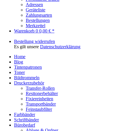
Adressen
Geräteliste
Zahlungsarten
Bestellungen
Merkzettel
Warenkorb
0
0,00 € *
Bestellung widerrufen
Es gilt unsere
Datenschutzerklärung
Home
Blog
Tintenpatronen
Toner
Bildtrommeln
Druckerzubehör
Transfer-Rollen
Resttonerbehälter
Fixiereinheiten
Transportbänder
Feinstaubfilter
Farbbänder
Schriftbänder
Bürobedarf
Ablage & Ordner