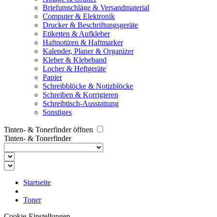
Briefumschläge & Versandmaterial
Computer & Elektronik
Drucker & Beschriftungsgeräte
Etiketten & Aufkleber
Haftnotizen & Haftmarker
Kalender, Planer & Organizer
Kleber & Klebeband
Locher & Heftgeräte
Papier
Schreibblöcke & Notizblöcke
Schreiben & Korrigieren
Schreibtisch-Ausstattung
Sonstiges
Tinten- & Tonerfinder öffnen
Tinten- & Tonerfinder
Startseite
Toner
Cookie-Einstellungen