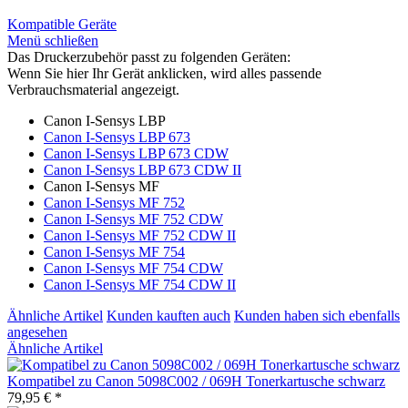
Kompatible Geräte
Menü schließen
Das Druckerzubehör passt zu folgenden Geräten:
Wenn Sie hier Ihr Gerät anklicken, wird alles passende
Verbrauchsmaterial angezeigt.
Canon I-Sensys LBP
Canon I-Sensys LBP 673
Canon I-Sensys LBP 673 CDW
Canon I-Sensys LBP 673 CDW II
Canon I-Sensys MF
Canon I-Sensys MF 752
Canon I-Sensys MF 752 CDW
Canon I-Sensys MF 752 CDW II
Canon I-Sensys MF 754
Canon I-Sensys MF 754 CDW
Canon I-Sensys MF 754 CDW II
Ähnliche Artikel
Kunden kauften auch
Kunden haben sich ebenfalls
angesehen
Ähnliche Artikel
Kompatibel zu Canon 5098C002 / 069H Tonerkartusche schwarz
79,95 € *