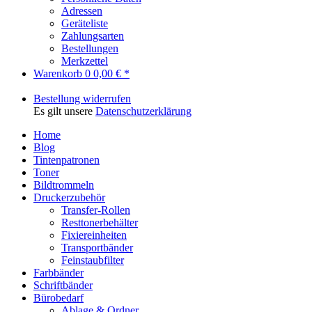
Adressen
Geräteliste
Zahlungsarten
Bestellungen
Merkzettel
Warenkorb
0
0,00 € *
Bestellung widerrufen
Es gilt unsere
Datenschutzerklärung
Home
Blog
Tintenpatronen
Toner
Bildtrommeln
Druckerzubehör
Transfer-Rollen
Resttonerbehälter
Fixiereinheiten
Transportbänder
Feinstaubfilter
Farbbänder
Schriftbänder
Bürobedarf
Ablage & Ordner