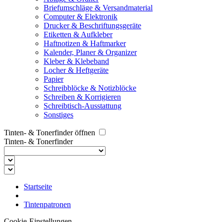
Briefumschläge & Versandmaterial
Computer & Elektronik
Drucker & Beschriftungsgeräte
Etiketten & Aufkleber
Haftnotizen & Haftmarker
Kalender, Planer & Organizer
Kleber & Klebeband
Locher & Heftgeräte
Papier
Schreibblöcke & Notizblöcke
Schreiben & Korrigieren
Schreibtisch-Ausstattung
Sonstiges
Tinten- & Tonerfinder öffnen
Tinten- & Tonerfinder
Startseite
Tintenpatronen
Cookie-Einstellungen