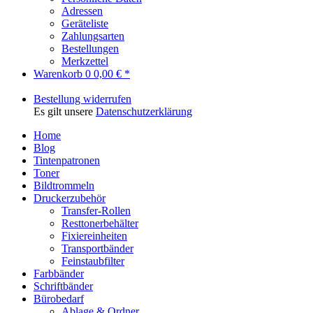
Adressen
Geräteliste
Zahlungsarten
Bestellungen
Merkzettel
Warenkorb
0
0,00 € *
Bestellung widerrufen
Es gilt unsere
Datenschutzerklärung
Home
Blog
Tintenpatronen
Toner
Bildtrommeln
Druckerzubehör
Transfer-Rollen
Resttonerbehälter
Fixiereinheiten
Transportbänder
Feinstaubfilter
Farbbänder
Schriftbänder
Bürobedarf
Ablage & Ordner