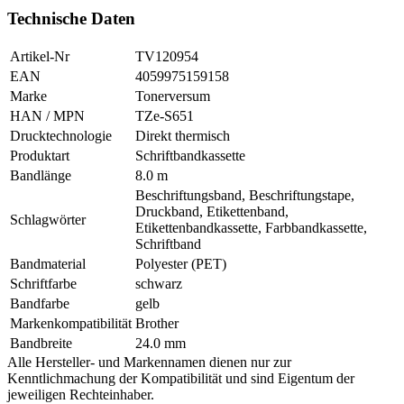
Technische Daten
Artikel-Nr
TV120954
EAN
4059975159158
Marke
Tonerversum
HAN / MPN
TZe-S651
Drucktechnologie
Direkt thermisch
Produktart
Schriftbandkassette
Bandlänge
8.0 m
Beschriftungsband, Beschriftungstape,
Druckband, Etikettenband,
Schlagwörter
Etikettenbandkassette, Farbbandkassette,
Schriftband
Bandmaterial
Polyester (PET)
Schriftfarbe
schwarz
Bandfarbe
gelb
Markenkompatibilität
Brother
Bandbreite
24.0 mm
Alle Hersteller- und Markennamen dienen nur zur
Kenntlichmachung der Kompatibilität und sind Eigentum der
jeweiligen Rechteinhaber.