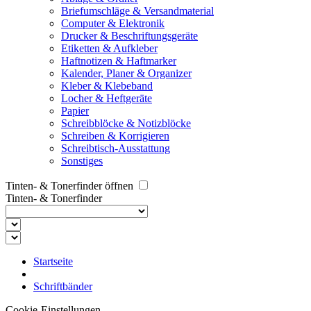
Briefumschläge & Versandmaterial
Computer & Elektronik
Drucker & Beschriftungsgeräte
Etiketten & Aufkleber
Haftnotizen & Haftmarker
Kalender, Planer & Organizer
Kleber & Klebeband
Locher & Heftgeräte
Papier
Schreibblöcke & Notizblöcke
Schreiben & Korrigieren
Schreibtisch-Ausstattung
Sonstiges
Tinten- & Tonerfinder öffnen
Tinten- & Tonerfinder
Startseite
Schriftbänder
Cookie-Einstellungen