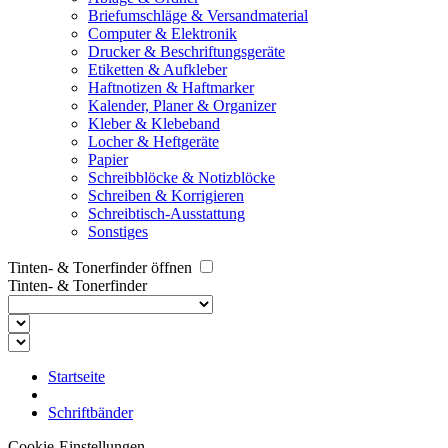
Briefumschläge & Versandmaterial
Computer & Elektronik
Drucker & Beschriftungsgeräte
Etiketten & Aufkleber
Haftnotizen & Haftmarker
Kalender, Planer & Organizer
Kleber & Klebeband
Locher & Heftgeräte
Papier
Schreibblöcke & Notizblöcke
Schreiben & Korrigieren
Schreibtisch-Ausstattung
Sonstiges
Tinten- & Tonerfinder öffnen
Tinten- & Tonerfinder
Startseite
Schriftbänder
Cookie-Einstellungen