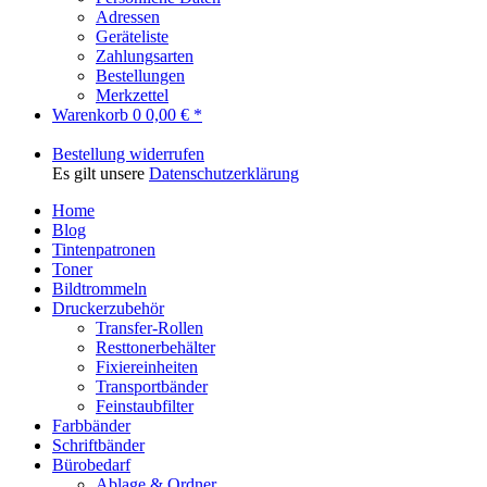
Adressen
Geräteliste
Zahlungsarten
Bestellungen
Merkzettel
Warenkorb
0
0,00 € *
Bestellung widerrufen
Es gilt unsere
Datenschutzerklärung
Home
Blog
Tintenpatronen
Toner
Bildtrommeln
Druckerzubehör
Transfer-Rollen
Resttonerbehälter
Fixiereinheiten
Transportbänder
Feinstaubfilter
Farbbänder
Schriftbänder
Bürobedarf
Ablage & Ordner