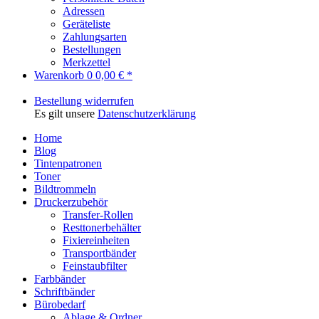
Adressen
Geräteliste
Zahlungsarten
Bestellungen
Merkzettel
Warenkorb
0
0,00 € *
Bestellung widerrufen
Es gilt unsere
Datenschutzerklärung
Home
Blog
Tintenpatronen
Toner
Bildtrommeln
Druckerzubehör
Transfer-Rollen
Resttonerbehälter
Fixiereinheiten
Transportbänder
Feinstaubfilter
Farbbänder
Schriftbänder
Bürobedarf
Ablage & Ordner