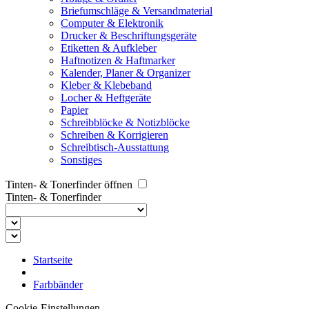
Briefumschläge & Versandmaterial
Computer & Elektronik
Drucker & Beschriftungsgeräte
Etiketten & Aufkleber
Haftnotizen & Haftmarker
Kalender, Planer & Organizer
Kleber & Klebeband
Locher & Heftgeräte
Papier
Schreibblöcke & Notizblöcke
Schreiben & Korrigieren
Schreibtisch-Ausstattung
Sonstiges
Tinten- & Tonerfinder öffnen
Tinten- & Tonerfinder
Startseite
Farbbänder
Cookie-Einstellungen