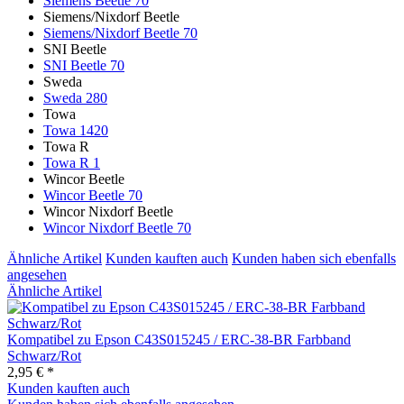
Siemens Beetle 70
Siemens/Nixdorf Beetle
Siemens/Nixdorf Beetle 70
SNI Beetle
SNI Beetle 70
Sweda
Sweda 280
Towa
Towa 1420
Towa R
Towa R 1
Wincor Beetle
Wincor Beetle 70
Wincor Nixdorf Beetle
Wincor Nixdorf Beetle 70
Ähnliche Artikel
Kunden kauften auch
Kunden haben sich ebenfalls
angesehen
Ähnliche Artikel
Kompatibel zu Epson C43S015245 / ERC-38-BR Farbband
Schwarz/Rot
2,95 € *
Kunden kauften auch